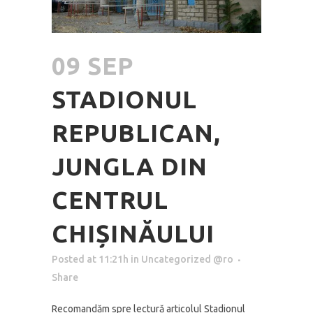
09 SEP
STADIONUL
REPUBLICAN,
JUNGLA DIN
CENTRUL
CHIȘINĂULUI
Posted at 11:21h
in
Uncategorized @ro
Share
Recomandăm spre lectură articolul Stadionul