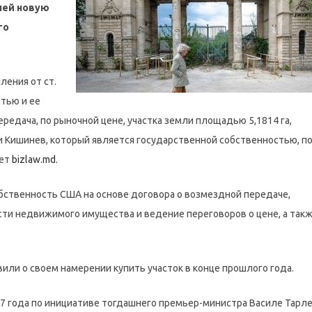
ней новую
го
ления от ст.
стью и ее
редача, по рыночной цене, участка земли площадью 5,1814 га,
ии Кишинев, который является государственной собственностью, п
ает
bizlaw.md
.
бственность США на основе договора о возмездной передаче,
ти недвижимого имущества и ведение переговоров о цене, а так
ли о своем намерении купить участок в конце прошлого года.
7 года по инициативе тогдашнего премьер-министра Василе Тарле