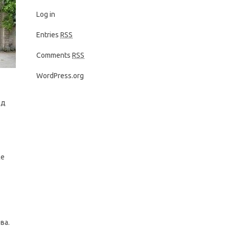
Log in
Entries
RSS
Comments
RSS
WordPress.org
од
же
ва.