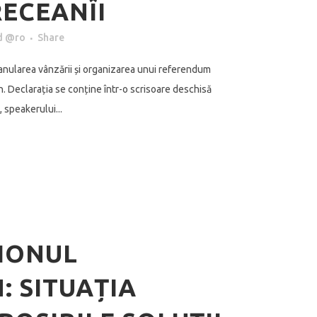
RECEANÎI
d @ro
Share
 anularea vânzării și organizarea unui referendum
n. Declarația se conține într-o scrisoare deschisă
 speakerului...
IONUL
: SITUAȚIA