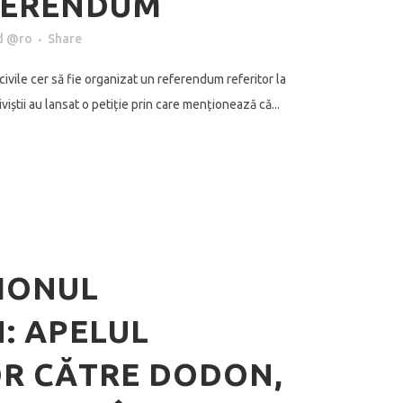
FERENDUM
d @ro
Share
civile cer să fie organizat un referendum referitor la
iștii au lansat o petiție prin care menționează că...
IONUL
: APELUL
OR CĂTRE DODON,