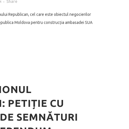
и
Share
nului Republican, cel care este obiectul negocierilor
i Republica Moldova pentru construcția ambasadei SUA
IONUL
 PETIȚIE CU
0 DE SEMNĂTURI