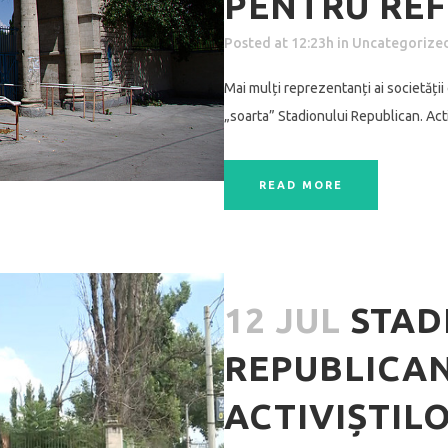
PENTRU RE
Posted at 12:23h
in
Uncategorize
Mai mulți reprezentanți ai societății 
„soarta” Stadionului Republican. Activ
READ MORE
12 JUL
STAD
REPUBLICAN
ACTIVIȘTIL