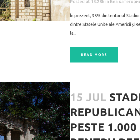
Posted at 13:28h
in
Без категори
În prezent, 35% din teritoriul Stadio
dintre Statele Unite ale Americii ș
la...
READ MORE
15 JUL
STAD
REPUBLICAN:
PESTE 1.00