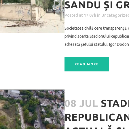
SANDU ȘI G
Posted at 17:07h
in
Uncategorize
Societatea civilă cere transparență,
privind soarta Stadionului Republica
adresată șefului statului, Igor Dodon,
READ MORE
08 JUL
STAD
REPUBLICAN