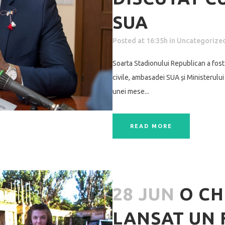
SUA
Posted at 16:35h
in
Uncategorize
Soarta Stadionului Republican a fost 
civile, ambasadei SUA și Ministerului
unei mese...
READ MORE
28 JUN
O CH
LANSAT UN 