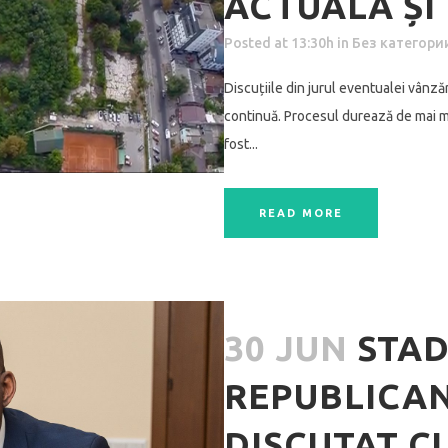
ACTUALĂ ȘI 
Posted at 13:30h
in
Без категори
Discuțiile din jurul eventualei vânz
continuă. Procesul durează de mai mu
fost...
READ MORE
30 JUN
STA
REPUBLICAN:
DISCUTAT 