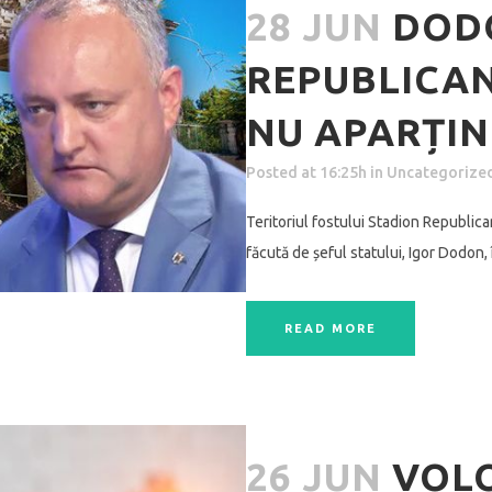
28 JUN
DOD
REPUBLICA
NU APARȚIN
Posted at 16:25h
in
Uncategorize
Teritoriul fostului Stadion Republica
făcută de șeful statului, Igor Dodon, 
READ MORE
26 JUN
VOLO