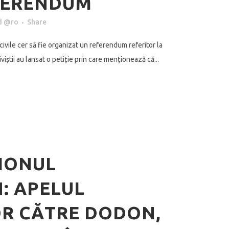
FERENDUM
d @ro
Share
civile cer să fie organizat un referendum referitor la
iștii au lansat o petiție prin care menționează că...
IONUL
: APELUL
OR CĂTRE DODON,