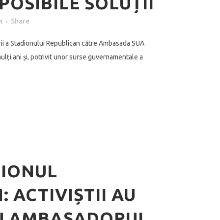
POSIBILE SOLUȚII
и
Share
ării a Stadionului Republican către Ambasada SUA
lți ani și, potrivit unor surse guvernamentale a
DIONUL
 ACTIVIȘTII AU
CU AMBASADORUL