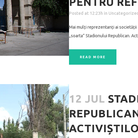
PENTRU RE
Posted at 12:23h
in
Uncategorize
Mai mulți reprezentanți ai societății 
„soarta” Stadionului Republican. Activ
READ MORE
12 JUL
STAD
REPUBLICAN
ACTIVIȘTIL