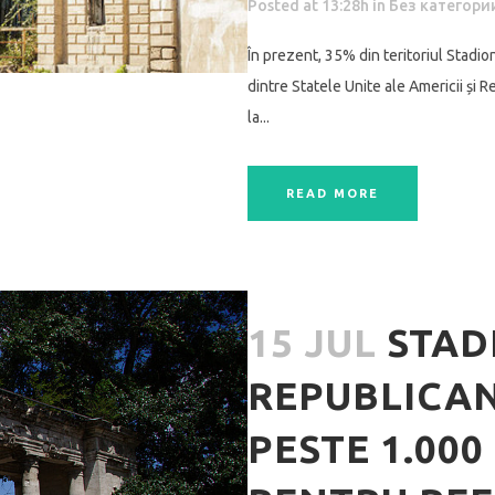
Posted at 13:28h
in
Без категори
În prezent, 35% din teritoriul Stadio
dintre Statele Unite ale Americii ș
la...
READ MORE
15 JUL
STAD
REPUBLICAN:
PESTE 1.00