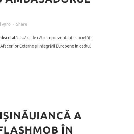
d @ro
Share
discutată astăzi, de către reprezentanții societății
 Afacerilor Externe și Integrării Europene în cadrul
IȘINĂUIANCĂ A
FLASHMOB ÎN