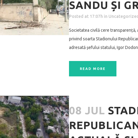
SANDU ȘI G
Posted at 17:07h
in
Uncategorize
Societatea civilă cere transparență,
privind soarta Stadionului Republica
adresată șefului statului, Igor Dodon,
READ MORE
08 JUL
STAD
REPUBLICAN