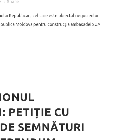
и
Share
nului Republican, cel care este obiectul negocierilor
i Republica Moldova pentru construcția ambasadei SUA
IONUL
 PETIȚIE CU
0 DE SEMNĂTURI