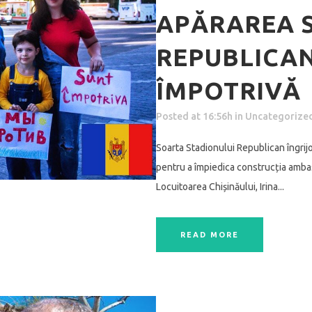
APĂRAREA 
REPUBLICAN
ÎMPOTRIVĂ
Posted at 16:56h
in
Uncategorize
Soarta Stadionului Republican îngrijo
pentru a împiedica construcția ambas
Locuitoarea Chișinăului, Irina...
READ MORE