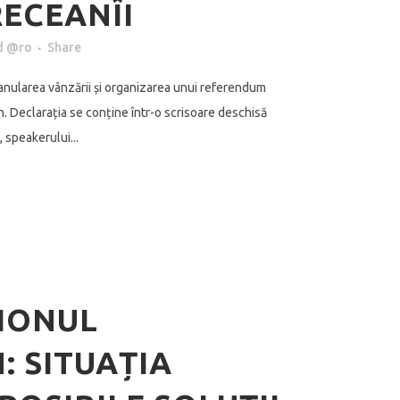
RECEANÎI
d @ro
Share
 anularea vânzării și organizarea unui referendum
n. Declarația se conține într-o scrisoare deschisă
 speakerului...
IONUL
: SITUAȚIA