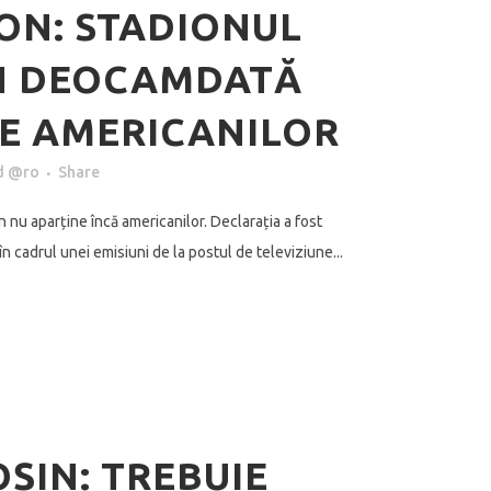
ON: STADIONUL
N DEOCAMDATĂ
E AMERICANILOR
d @ro
Share
n nu aparține încă americanilor. Declarația a fost
în cadrul unei emisiuni de la postul de televiziune...
ȘIN: TREBUIE