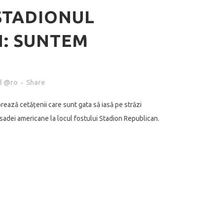
STADIONUL
: SUNTEM
d @ro
Share
rează cetățenii care sunt gata să iasă pe străzi
adei americane la locul fostului Stadion Republican.