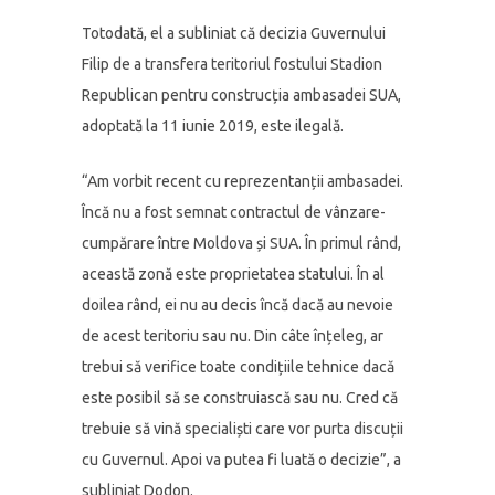
Totodată, el a subliniat că decizia Guvernului
Filip de a transfera teritoriul fostului Stadion
Republican pentru construcția ambasadei SUA,
adoptată la 11 iunie 2019, este ilegală.
“Am vorbit recent cu reprezentanții ambasadei.
Încă nu a fost semnat contractul de vânzare-
cumpărare între Moldova și SUA. În primul rând,
această zonă este proprietatea statului. În al
doilea rând, ei nu au decis încă dacă au nevoie
de acest teritoriu sau nu. Din câte înțeleg, ar
trebui să verifice toate condițiile tehnice dacă
este posibil să se construiască sau nu. Cred că
trebuie să vină specialiști care vor purta discuții
cu Guvernul. Apoi va putea fi luată o decizie”, a
subliniat Dodon.