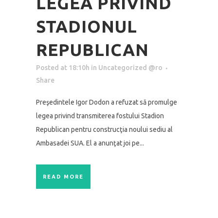
LEGEA PRIVIND
STADIONUL
REPUBLICAN
Posted at 18:10h
in
Uncategorized @ro
Share
Preşedintele Igor Dodon a refuzat să promulge
legea privind transmiterea fostului Stadion
Republican pentru construcţia noului sediu al
Ambasadei SUA. El a anunţat joi pe...
READ MORE