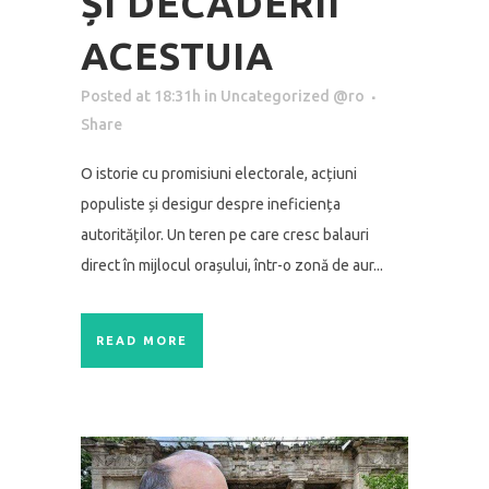
ȘI DECĂDERII
ACESTUIA
Posted at 18:31h
in
Uncategorized @ro
Share
O istorie cu promisiuni electorale, acțiuni
populiste și desigur despre ineficiența
autorităților. Un teren pe care cresc balauri
direct în mijlocul orașului, într-o zonă de aur...
READ MORE