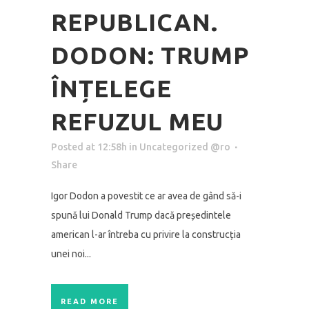
REPUBLICAN.
DODON: TRUMP
ÎNȚELEGE
REFUZUL MEU
Posted at 12:58h
in
Uncategorized @ro
Share
Igor Dodon a povestit ce ar avea de gând să-i
spună lui Donald Trump dacă președintele
american l-ar întreba cu privire la construcția
unei noi...
READ MORE