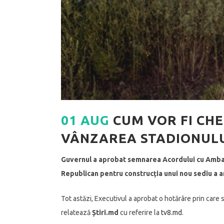
01 AUG
CUM VOR FI CHEL
VÂNZAREA STADIONULU
Guvernul a aprobat semnarea Acordului cu Ambasa
Republican pentru construcția unui nou sediu a 
Tot astăzi, Executivul a aprobat o hotărâre prin care 
relatează
Știri.md
cu referire la
tv8.md
.