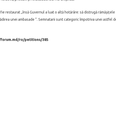
 fie restaurat „însă Guvernul a luat o altă hotărâre: să distrugă rămășițele 
clădirea unei ambasade “. Semnatarii sunt categoric împotriva unei astfel d
//forum.md/ro/petitions/385