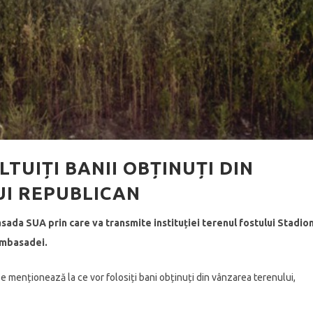
TUIȚI BANII OBȚINUȚI DIN
I REPUBLICAN
da SUA prin care va transmite instituției terenul fostului Stadio
ambasadei.
se menționează la ce vor folosiți bani obținuți din vânzarea terenului,