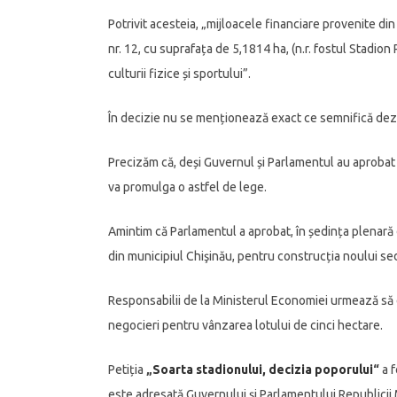
Potrivit acesteia, „mijloacele financiare provenite di
nr. 12, cu suprafața de 5,1814 ha, (n.r. fostul Stadio
culturii fizice și sportului”.
În decizie nu se menționează exact ce semnifică dezvo
Precizăm că, deși Guvernul și Parlamentul au aprobat 
va promulga o astfel de lege.
Amintim că Parlamentul a aprobat, în ședința plenară d
din municipiul Chişinău, pentru construcția noului se
Responsabilii de la Ministerul Economiei urmează să ev
negocieri pentru vânzarea lotului de cinci hectare.
Petiția
„
Soarta stadionului, decizia poporului
“
a f
este adresată Guvernului și Parlamentului Republicii