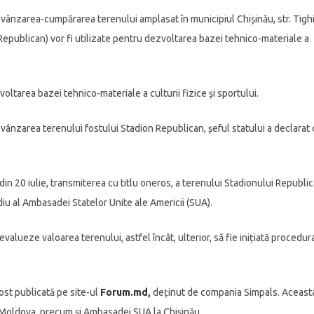
n vânzarea-cumpărarea terenului amplasat în municipiul Chișinău, str. Tigh
n Republican) vor fi utilizate pentru dezvoltarea bazei tehnico-materiale a
ltarea bazei tehnico-materiale a culturii fizice și sportului.
vânzarea terenului fostului Stadion Republican, șeful statului a declarat 
in 20 iulie, transmiterea cu titlu oneros, a terenului Stadionului Republi
diu al Ambasadei Statelor Unite ale Americii (SUA).
alueze valoarea terenului, astfel încât, ulterior, să fie inițiată procedur
ost publicată pe site-ul
Forum.md
,
deținut de compania Simpals. Aceast
 Moldova, precum și Ambasadei SUA la Chișinău.