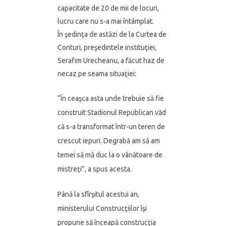
capacitate de 20 de mii de locuri,
lucru care nu s-a mai întâmplat.
În şedinţa de astăzi de la Curtea de
Conturi, preşedintele instituţiei,
Serafim Urecheanu, a făcut haz de
necaz pe seama situaţiei:
“În ceaşca asta unde trebuie să fie
construit Stadionul Republican văd
că s-a transformat într-un teren de
crescut iepuri. Degrabă am să am
temei să mă duc la o vânătoare de
mistreţi”, a spus acesta.
Până la sfîrşitul acestui an,
ministerului Construcţiilor îşi
propune să înceapă construcţia