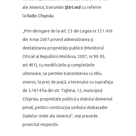
ale Americii, transmite
Ştiri.md
cu referire
la
Radio Chişinău
.
„Prin derogare de la art. 23 din Legea nr.121-XVI
din 4 mai 2007 privind administrarea şi
deetatizarea proprietăţii publice (Monitorul
Oficial al Republicii Moldova, 2007, nr.90-93,
art.401), cu modificările şi completările
ulterioare, se permite transmiterea cu titlu
oneros, la preț de piață, a terenului cu suprafaţa
de 5,1814 ha din str. Tighina, 12, municipiul
Chişinău, proprietate publică a statului domeniul
privat, pentru construcția sediului Ambasadei
Statelor Unite ale Americii”, mai prevede
proiectul respectiv.